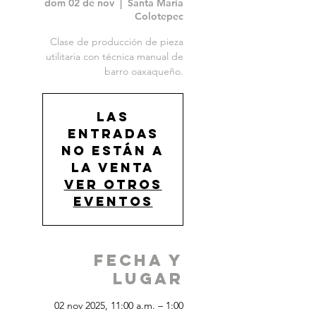
dom 02 de nov
  |  
Santa María
Colotepec
Clase de producción de pieza
utilitaria con técnica manual de
barro oaxaqueño.
Las
entradas
no están a
la venta
Ver otros
eventos
Fecha y
Lugar
02 nov 2025, 11:00 a.m. – 1:00