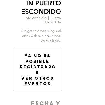
IN PUERTO
ESCONDIDO
vie 29 de dic
  |  
Puerto
Escondido
A night to dance, sing and
enjoy with our local drags!
Werk it bitch!
Ya no es
posible
registrars
e
Ver otros
eventos
Fecha y