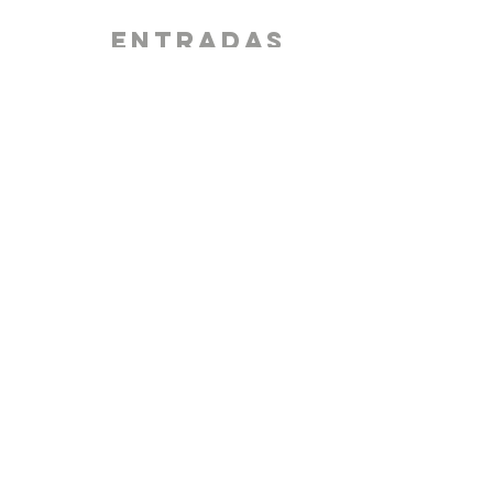
ENTRADAS
Venta finalizada
Tipo de entrada
DRAG NIGHT, Estudio
Duna
Leer más
Precio
$230.00
+$5.75 de comisión de servicio
de entradas