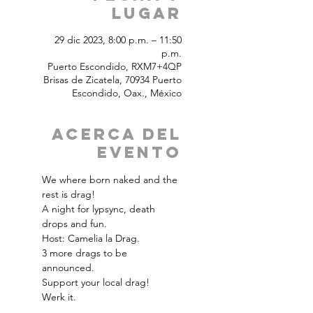
Lugar
29 dic 2023, 8:00 p.m. – 11:50
p.m.
Puerto Escondido, RXM7+4QP
Brisas de Zicatela, 70934 Puerto
Escondido, Oax., México
Acerca del
Evento
We where born naked and the 
rest is drag! 
A night for lypsync, death 
drops and fun. 
Host: Camelia la Drag.
3 more drags to be 
announced. 
Support your local drag! 
Werk it. 