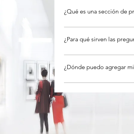
¿Qué es una sección de p
Una sección de preguntas frecue
haces envíos?", "¿Cuál es el hor
¿Para qué sirven las pregu
Las preguntas frecuentes son una 
preguntas comunes sobre tu nego
¿Dónde puedo agregar mis
Las preguntas frecuentes se pued
miembros puedan verlas desde cu