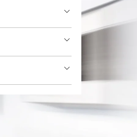
bre tu negocio. P. ej.,"¿A dónde
ar respuestas rápidas a
óvil de Wix, para que los