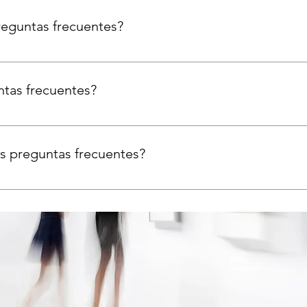
reguntas frecuentes?
ntes sirve para responder rápidamente a preguntas comunes so
ario de atención?" o "¿Cómo se puede reservar un servicio?".
ntas frecuentes?
excelente manera de ayudar a los visitantes del sitio a encontr
cio y crear una mejor experiencia de navegación.
 preguntas frecuentes?
en agregar a cualquier página de tu sitio y también a tu app m
alquier dispositivo.