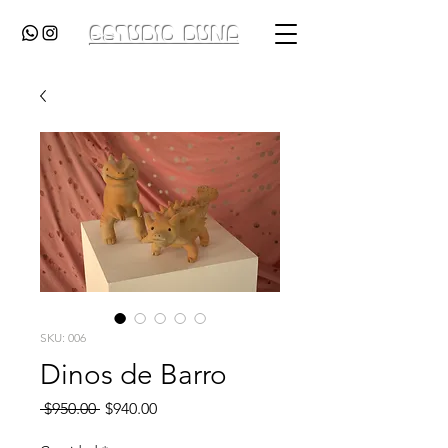
ESTUDIO DUNA
SKU: 006
Dinos de Barro
Precio
Precio
 $950.00 
$940.00
de
oferta